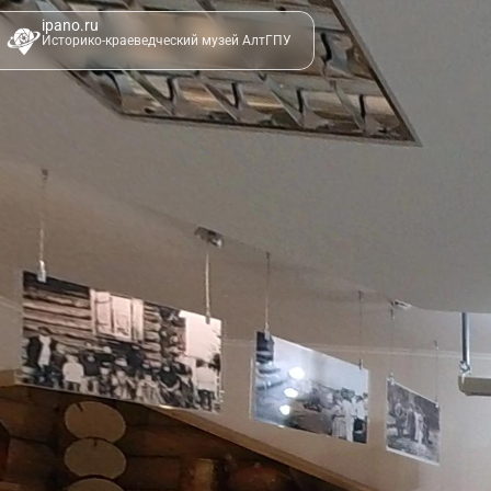
ipano.ru
Историко-краеведческий музей АлтГПУ