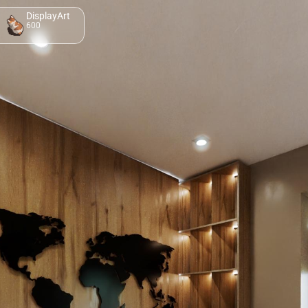
DisplayArt
600