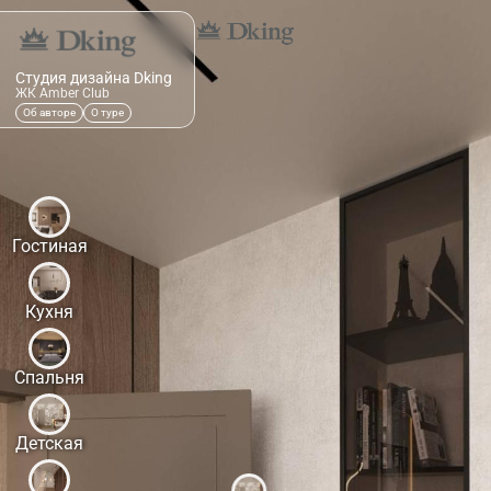
Студия дизайна Dking
ЖК Amber Club
Об авторе
О туре
Гостиная
Кухня
Спальня
Детская