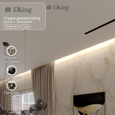
Студия дизайна Dking
Дом в п. Вартемяги
Об авторе
О туре
Кухня-
гостиная
Спальня
Санузел