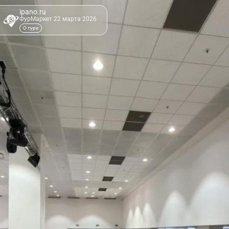
ipano.ru
ФурМаркет 22 марта 2026
О туре