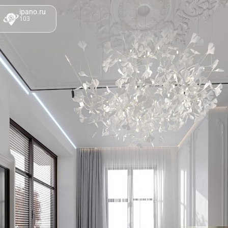
ipano.ru
103