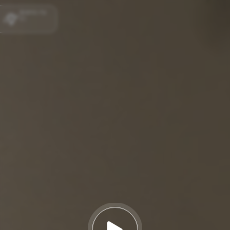
ipano.ru
41