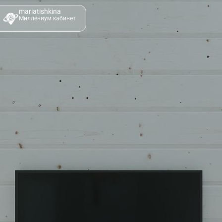
mariatishkina
Миллениум кабинет