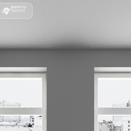
ipano.ru
3600107