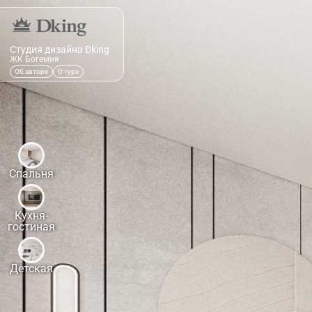
Студия дизайна Dking
ЖК Богемия
Об авторе
О туре
Спальня
Кухня-
гостиная
Детская