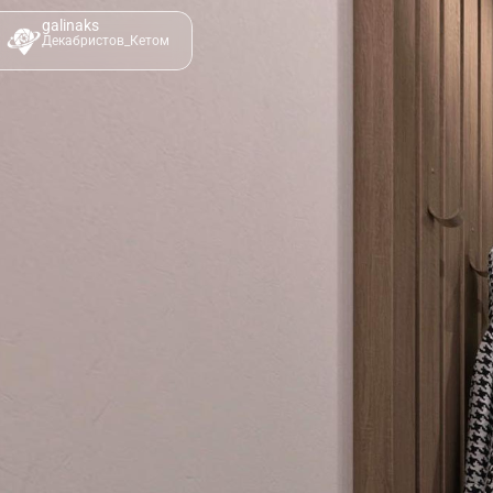
galinaks
Декабристов_Кетом