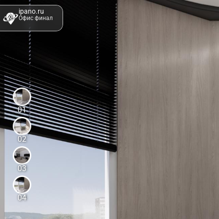
ipano.ru
Офис финал
01
02
03
04