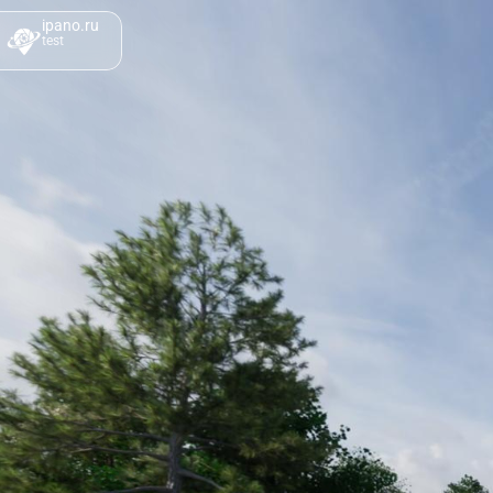
ipano.ru
test