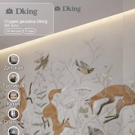
Студия дизайна Dking
ЖК Amo
Об авторе
О туре
Детская
Гостиная
Кухня
Спальня