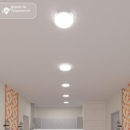
ipano.ru
Общежитие