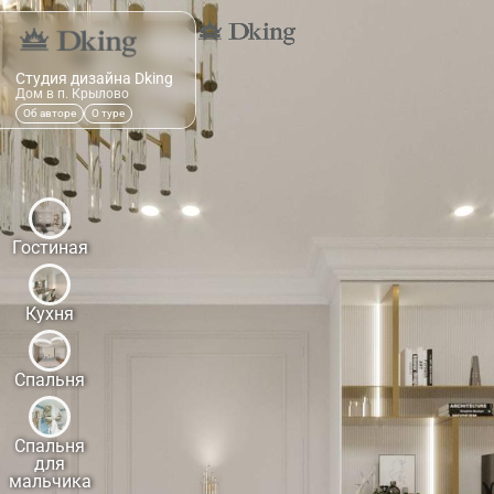
Студия дизайна Dking
Дом в п. Крылово
Об авторе
О туре
Гостиная
Кухня
Спальня
Спальня
для
мальчика