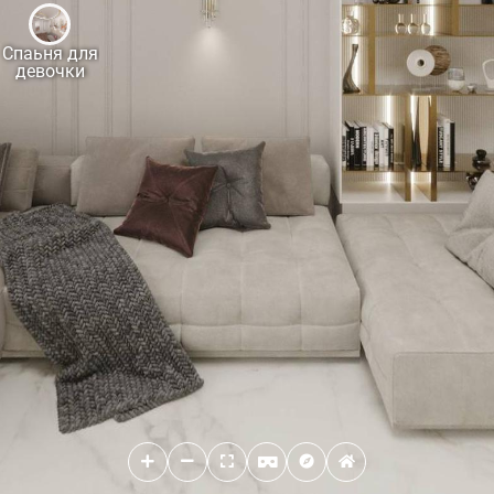
Спаьня для
девочки