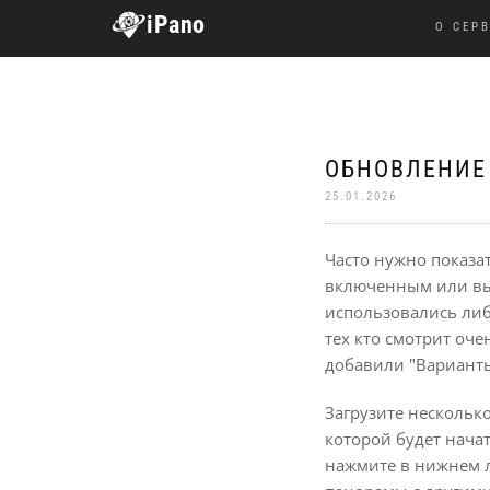
iPano
О СЕР
ОБНОВЛЕНИЕ
25.01.2026
Часто нужно показа
включенным или вык
использовались либ
тех кто смотрит оче
добавили "Варианты
Загрузите несколько
которой будет начат
нажмите в нижнем л