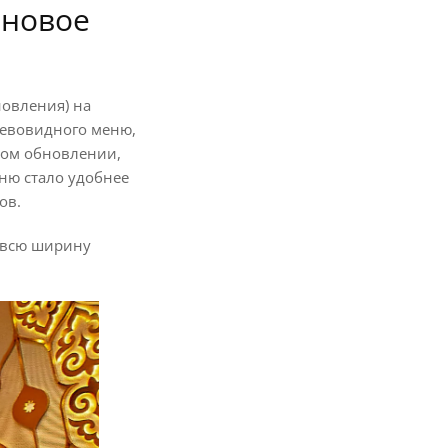
 новое
овления) на
древовидного меню,
этом обновлении,
ню стало удобнее
тов.
а всю ширину