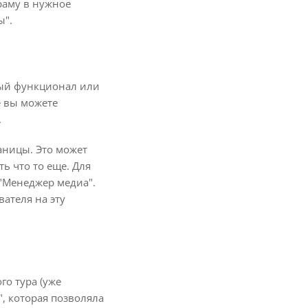
ораму в нужное
ы".
зный функционал или
е вы можете
.
аницы. Это может
ь что то еще. Для
 "Менеджер медиа".
вателя на эту
го тура (уже
", которая позволяла