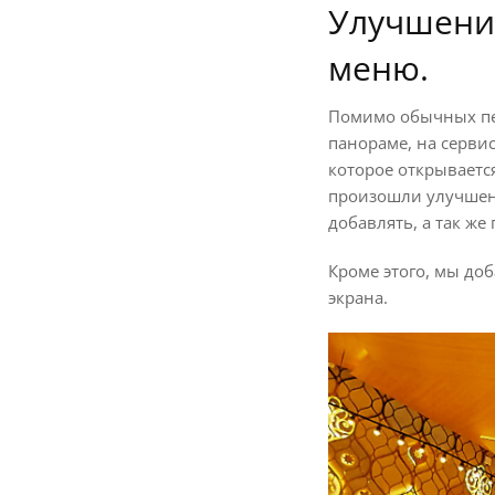
Улучшения
меню.
Помимо обычных пер
панораме, на серви
которое открываетс
произошли улучшени
добавлять, а так ж
Кроме этого, мы до
экрана.