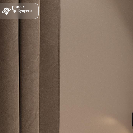
ipano.ru
Пр. Куприна