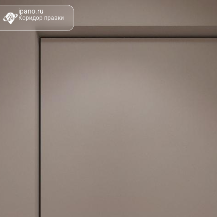
ipano.ru
Коридор правки