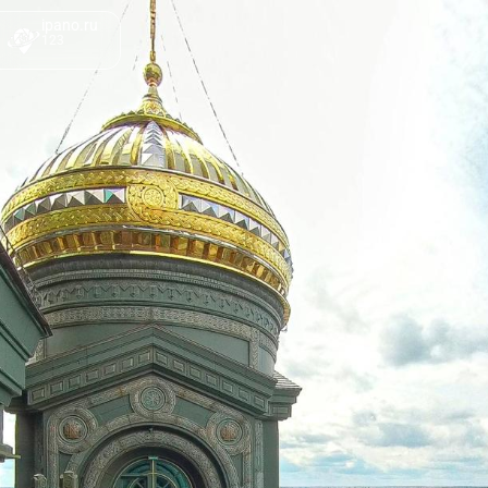
ipano.ru
123