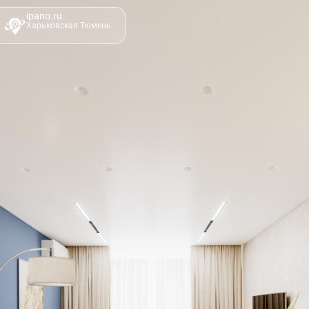
ipano.ru
Харьковская Тюмень