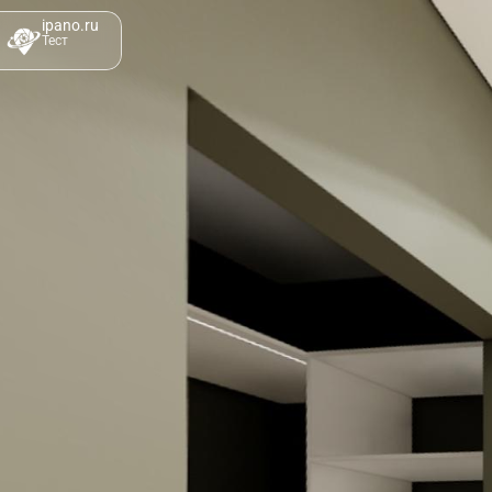
ipano.ru
Тест