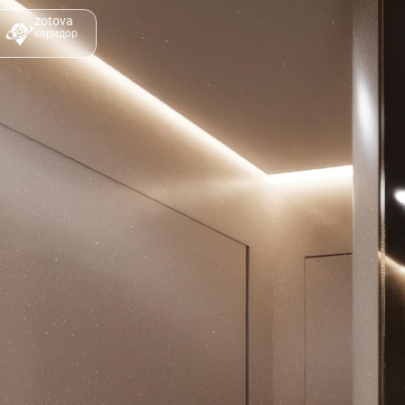
zotova
коридор