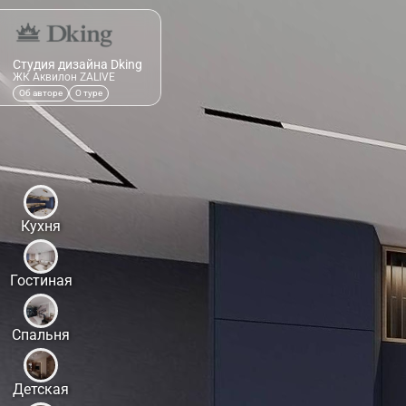
Студия дизайна Dking
ЖК Аквилон ZALIVE
Об авторе
О туре
Кухня
Гостиная
Спальня
Детская