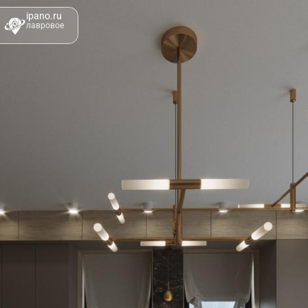
ipano.ru
лавровое