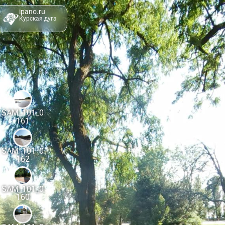
ipano.ru
Курская дуга
SAM_101_0
161
SAM_101_0
162
SAM_101_0
160