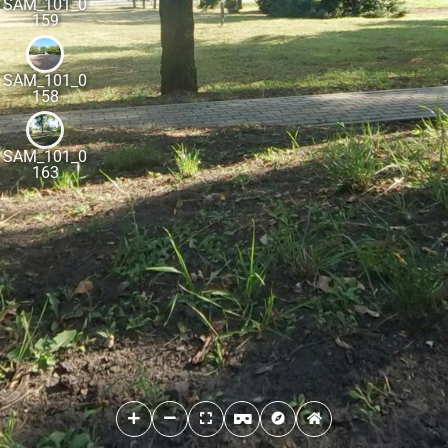
SAM_101_0
159
SAM_101_0
158
SAM_101_0
163