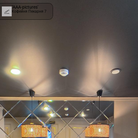
"AAA-pictures'
Кофейня Пекарня 7