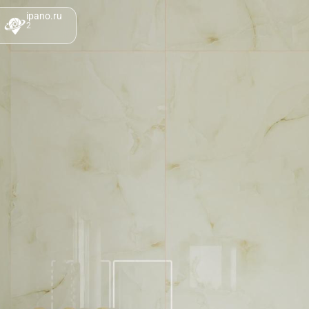
ipano.ru
2