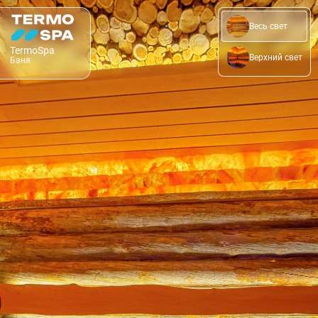
Весь свет
TermoSpa
Верхний свет
Баня