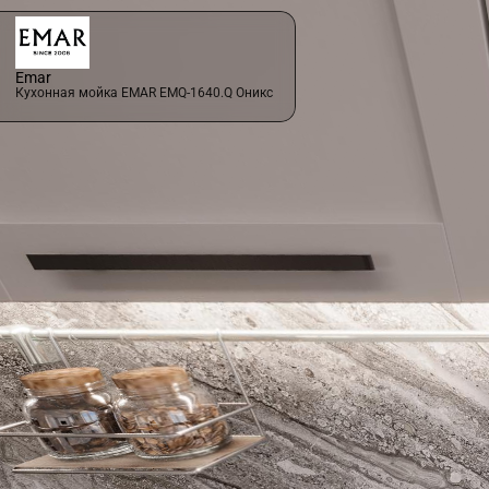
Emar
Кухонная мойка ЕМАR EMQ-1640.Q Оникс