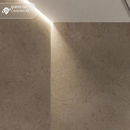
ipano.ru
Санузел 4к