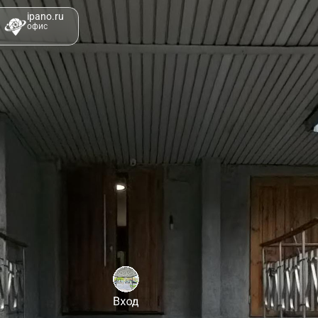
ipano.ru
офис