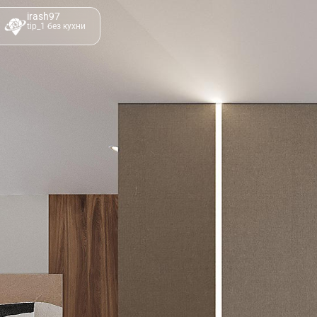
irash97
tip_1 без кухни