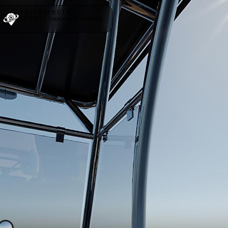
s a r c h i t e c t s
КАТЕР | г. Нижний Новгород