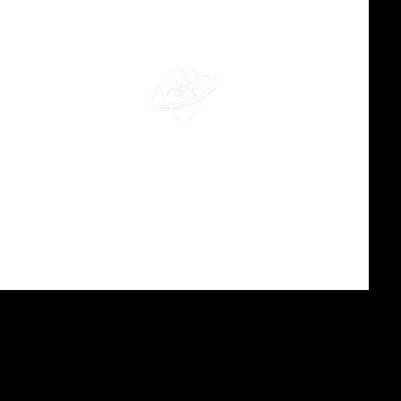
й
None