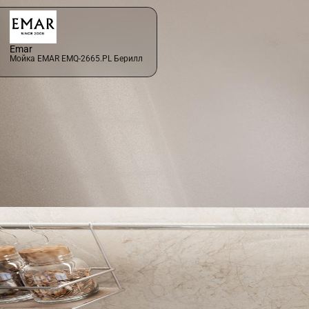
Emar
Мойка EMAR EMQ-2665.PL Берилл