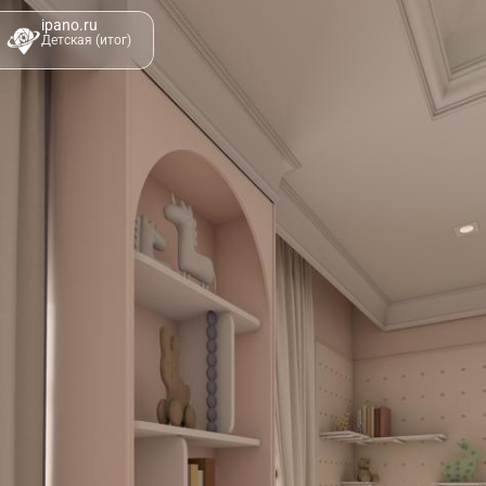
ipano.ru
Детская (итог)