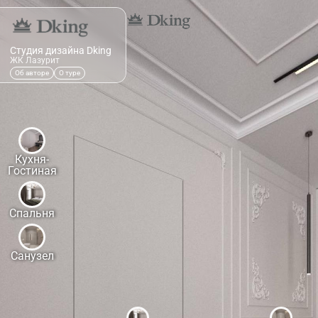
Студия дизайна Dking
ЖК Лазурит
Об авторе
О туре
Кухня-
Гостиная
Спальня
Санузел